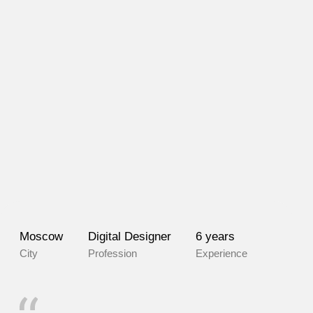
Moscow
Digital Designer
6 years
City
Profession
Experience
Talented designer known for creating stylish
and contemporary projects with a keen eye for
detail. Her work stands out for its bold color
schemes, minimalist approach, and harmonious
blend of functionality and aesthetics.
Read review