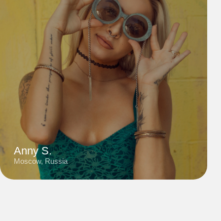
Moscow
Digital Designer
6 years
City
Profession
Experience
Talented designer known for creating stylish
and contemporary projects with a keen eye for
detail. Her work stands out for its bold color
schemes, minimalist approach, and harmonious
blend of functionality and aesthetics.
Read review