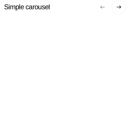
Moscow
Digital Designer
6 years
City
Profession
Experience
Talented designer known for creating stylish
and contemporary projects with a keen eye for
detail. Her work stands out for its bold color
schemes, minimalist approach, and harmonious
blend of functionality and aesthetics.
Read review