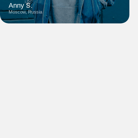
2:13
Anny S.
Moscow, Russia